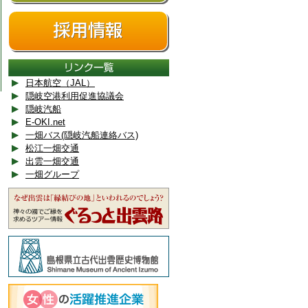
日本航空（JAL）
隠岐空港利用促進協議会
隠岐汽船
E-OKI.net
一畑バス(隠岐汽船連絡バス)
松江一畑交通
出雲一畑交通
一畑グループ